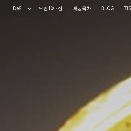
DeFi
모밴10대산
매장목차
BLOG
TI
ip to main content
Skip to navigat