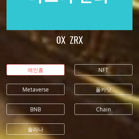
0X ZRX
메인홈
NFT
Metaverse
폴카닷
BNB
Chain
솔라나