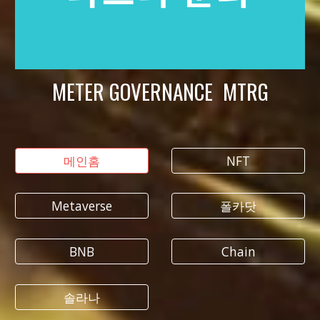
METER GOVERNANCE MTRG
메인홈
NFT
Metaverse
폴카닷
BNB
Chain
솔라나